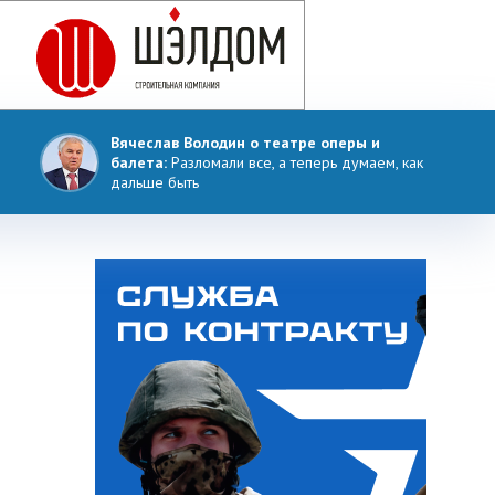
Вячеслав Володин о театре оперы и
балета:
Разломали все, а теперь думаем, как
дальше быть