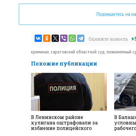
Подпишитесь на н
+
Оцените новость
криминал
,
саратовский областной суд
,
пожизненный с
Похожие публикации
В Ленинском районе
В Балаш
хулигана оштрафовали за
условны
избиение полицейского
рабочего