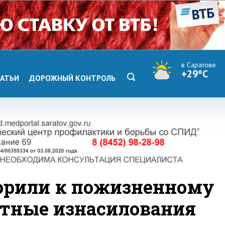
в Саратове
+29°C
АТЬИ
ДОРОЖНЫЙ КОНТРОЛЬ
орили к пожизненному
атные изнасилования