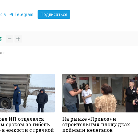
ас в
Telegram
Подписаться
5
рок
ове ИП отделался
На рынке «Привоз» и
м сроком за гибель
строительных площадках
 в емкости с гречкой
поймали нелегалов