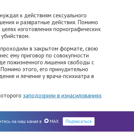
инуждал к действиям сексуального
ошения и развратные действия. Помимо
в целях изготовления порнографических
 убийством.
 проходили в закрытом формате, свою
ынес ему приговор по совокупности
иде пожизненного лишения свободы с
 Помимо этого, его принудительно
ение и лечение у врача-психиатра в
 которого
заподозрили в изнасилованиях
итесь на наш канал в
MAX
Подписаться