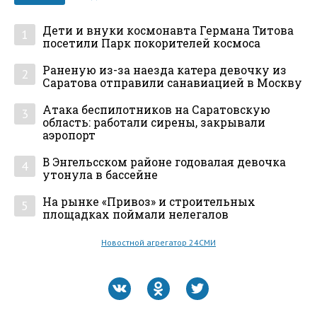
Дети и внуки космонавта Германа Титова
1
посетили Парк покорителей космоса
Раненую из-за наезда катера девочку из
2
Саратова отправили санавиацией в Москву
Атака беспилотников на Саратовскую
3
область: работали сирены, закрывали
аэропорт
В Энгельсском районе годовалая девочка
4
утонула в бассейне
На рынке «Привоз» и строительных
5
площадках поймали нелегалов
Новостной агрегатор 24СМИ