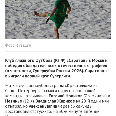
Фото: 4vsar.ru
Клуб пляжного футбола (КПФ) «Саратов» в Москве
победил обладателя всех отечественных трофеев
(в частности, Суперкубка России-2026). Саратовцы
выиграли первый круг Суперлиги.
Матч с лучшим клубом страны «Кристаллом» из
Санкт-Петербурга начался с двух голов нашей
команды - отличились
Евгений Новиков
(7-я минута) и
Нетиньо
(12-я).
Владислав Жариков
на 20-й один мяч
отыграл, но
Алексей Лапин
через 33 секунды
восстановил статус-кво. На 30-й минуте Евгений