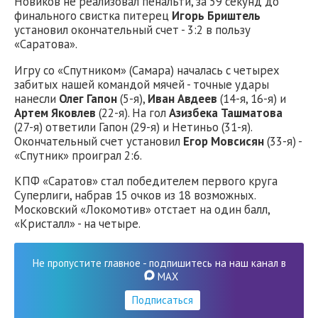
Новиков не реализовал пенальти, за 59 секунд до
финального свистка питерец
Игорь Бриштель
установил окончательный счет - 3:2 в пользу
«Саратова».
Игру со «Спутником» (Самара) началась с четырех
забитых нашей командой мячей - точные удары
нанесли
Олег Гапон
(5-я),
Иван Авдеев
(14-я, 16-я) и
Артем Яковлев
(22-я). На гол
Азизбека Ташматова
(27-я) ответили Гапон (29-я) и Нетиньо (31-я).
Окончательный счет установил
Егор Мовсисян
(33-я) -
«Спутник» проиграл 2:6.
КПФ «Саратов» стал победителем первого круга
Суперлиги, набрав 15 очков из 18 возможных.
Московский «Локомотив» отстает на один балл,
«Кристалл» - на четыре.
Не пропустите главное - подпишитесь на наш канал в
MAX
Подписаться