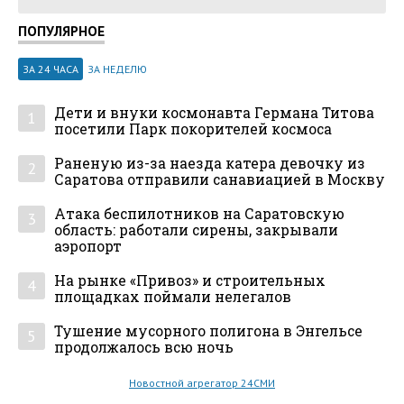
ПОПУЛЯРНОЕ
ЗА 24 ЧАСА
ЗА НЕДЕЛЮ
Дети и внуки космонавта Германа Титова
1
посетили Парк покорителей космоса
Раненую из-за наезда катера девочку из
2
Саратова отправили санавиацией в Москву
Атака беспилотников на Саратовскую
3
область: работали сирены, закрывали
аэропорт
На рынке «Привоз» и строительных
4
площадках поймали нелегалов
Тушение мусорного полигона в Энгельсе
5
продолжалось всю ночь
Новостной агрегатор 24СМИ