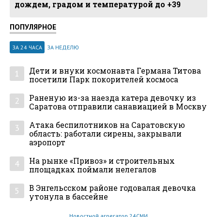
дождем, градом и температурой до +39
ПОПУЛЯРНОЕ
ЗА 24 ЧАСА
ЗА НЕДЕЛЮ
Дети и внуки космонавта Германа Титова
1
посетили Парк покорителей космоса
Раненую из-за наезда катера девочку из
2
Саратова отправили санавиацией в Москву
Атака беспилотников на Саратовскую
3
область: работали сирены, закрывали
аэропорт
На рынке «Привоз» и строительных
4
площадках поймали нелегалов
В Энгельсском районе годовалая девочка
5
утонула в бассейне
Новостной агрегатор 24СМИ