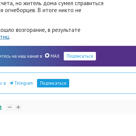
чета, но житель дома сумел справиться
 огнеборцев. В итоге никто не
ошло возгорание, в результате
птиц
.
итесь на наш канал в
MAX
Подписаться
ас в
Telegram
Подписаться
2