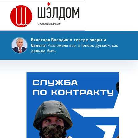
Вячеслав Володин о театре оперы и
балета:
Разломали все, а теперь думаем, как
дальше быть