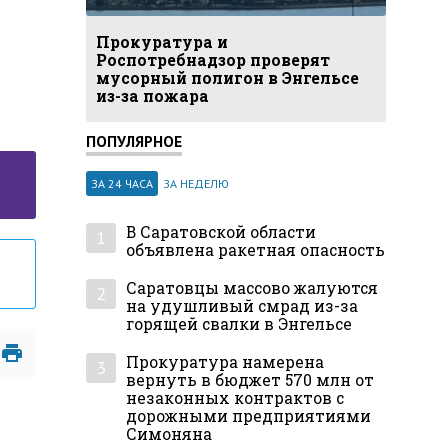
Прокуратура и
Роспотребнадзор проверят
мусорный полигон в Энгельсе
из-за пожара
ПОПУЛЯРНОЕ
ЗА 24 ЧАСА
ЗА НЕДЕЛЮ
В Саратовской области
1
объявлена ракетная опасность
Саратовцы массово жалуются
2
на удушливый смрад из-за
горящей свалки в Энгельсе
Прокуратура намерена
3
вернуть в бюджет 570 млн от
незаконных контрактов с
дорожными предприятиями
Симоняна