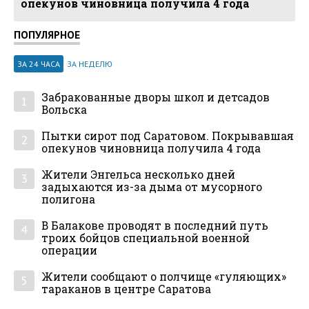
опекунов чиновница получила 4 года
ПОПУЛЯРНОЕ
ЗА 24 ЧАСА
ЗА НЕДЕЛЮ
Забракованные дворы школ и детсадов
1
Вольска
Пытки сирот под Саратовом. Покрывавшая
2
опекунов чиновница получила 4 года
Жители Энгельса несколько дней
3
задыхаются из-за дыма от мусорного
полигона
В Балакове проводят в последний путь
4
троих бойцов специальной военной
операции
Жители сообщают о полчище «гуляющих»
5
тараканов в центре Саратова