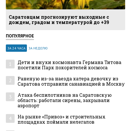
Саратовцам прогнозируют выходные с
дождем, градом и температурой до +39
ПОПУЛЯРНОЕ
ЗА 24 ЧАСА
ЗА НЕДЕЛЮ
Дети и внуки космонавта Германа Титова
1
посетили Парк покорителей космоса
Раненую из-за наезда катера девочку из
2
Саратова отправили санавиацией в Москву
Атака беспилотников на Саратовскую
3
область: работали сирены, закрывали
аэропорт
На рынке «Привоз» и строительных
4
площадках поймали нелегалов