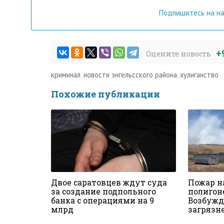
Подпишитесь на н
+
Оцените новость
криминал
,
новости энгельсского района
,
хулиганство
Похожие публикации
Двое саратовцев ждут суда
Пожар н
за создание подпольного
полигоне
банка с операциями на 9
Возбужд
млрд
загрязн