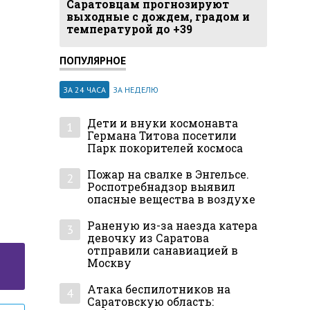
Саратовцам прогнозируют
выходные с дождем, градом и
температурой до +39
ПОПУЛЯРНОЕ
ЗА 24 ЧАСА
ЗА НЕДЕЛЮ
Дети и внуки космонавта
1
Германа Титова посетили
Парк покорителей космоса
Пожар на свалке в Энгельсе.
2
Роспотребнадзор выявил
опасные вещества в воздухе
Раненую из-за наезда катера
3
девочку из Саратова
отправили санавиацией в
Москву
Атака беспилотников на
4
Саратовскую область: