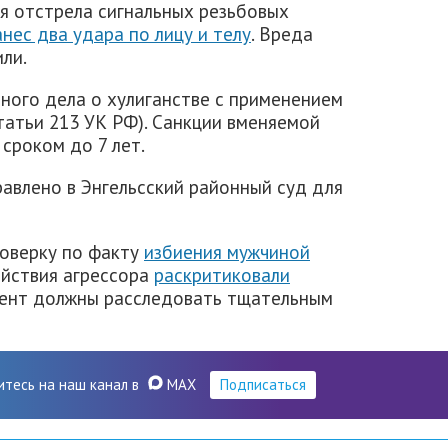
я отстрела сигнальных резьбовых
анес два удара по лицу и телу
. Вреда
ли.
ного дела о хулиганстве с применением
статьи 213 УК РФ). Санкции вменяемой
сроком до 7 лет.
авлено в Энгельсский районный суд для
роверку по факту
избиения мужчиной
ействия агрессора
раскритиковали
идент должны расследовать тщательным
итесь на наш канал в
MAX
Подписаться