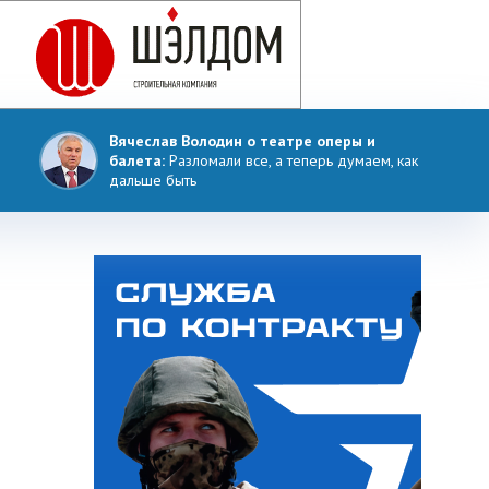
Вячеслав Володин о театре оперы и
балета:
Разломали все, а теперь думаем, как
дальше быть