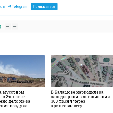
ас в
Telegram
Подписаться
9
а мусорном
В Балашове наркодилера
 в Энгельсе.
заподозрили в легализации
ено дело из-за
300 тысяч через
ения воздуха
криптовалюту