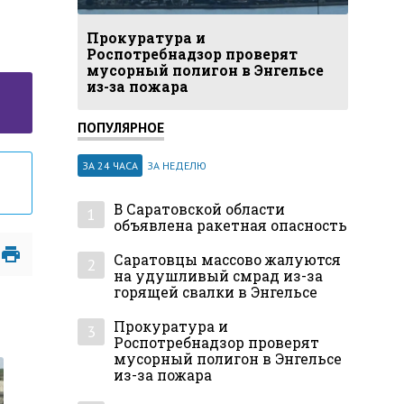
Прокуратура и
Роспотребнадзор проверят
мусорный полигон в Энгельсе
из-за пожара
ПОПУЛЯРНОЕ
ЗА 24 ЧАСА
ЗА НЕДЕЛЮ
В Саратовской области
1
объявлена ракетная опасность
Саратовцы массово жалуются
2
на удушливый смрад из-за
горящей свалки в Энгельсе
Прокуратура и
3
Роспотребнадзор проверят
мусорный полигон в Энгельсе
из-за пожара