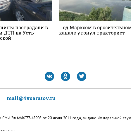
щины пострадали в
Под Марксом в оросительно
м ДТП на Усть-
канале утонул тракторист
ской
mail@4vsaratov.ru
ации СМИ Эл №ФС77-45905 от 20 июля 2011 года, выдано Федеральной слу
зательна.