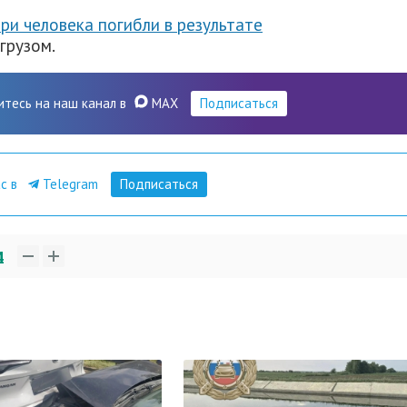
три человека погибли в результате
грузом.
итесь на наш канал в
MAX
Подписаться
ас в
Telegram
Подписаться
4