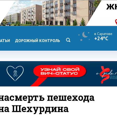
в Саратове
+24°C
АТЬИ
ДОРОЖНЫЙ КОНТРОЛЬ
 насмерть пешехода
 на Шехурдина