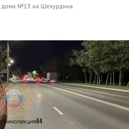
в дома №13 на Шехурдина