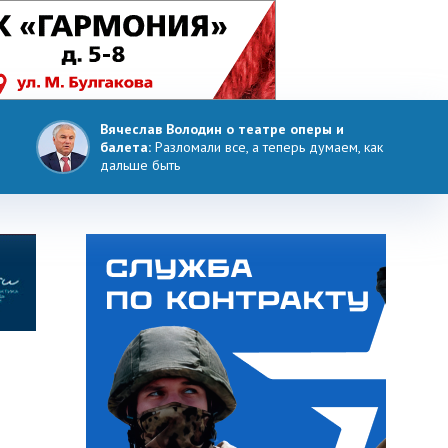
Вячеслав Володин о театре оперы и
балета:
Разломали все, а теперь думаем, как
дальше быть