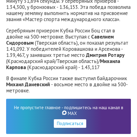
минуту 31,894 секунды. У серебряных призеров -
1.34,300, у бронзовых - 1.36,153. Эта победа позволила
нашему земляку выполнить норматив на присвоение
звания «Мастер спорта международного класса».
Серебряным призером Кубка России Боц стал в
двойке на 500-метровке. Выступая с
Савелием
Сидоровым
(Тверская область), он показал результат
1.41,092. У победителей Коровашкова и Арсенова -
1.39,467, у занявших третье место
Дмитрия Ротару
(Краснодарский край/Тверская область)/
Михаила
Карпова
(Краснодарский край) - 1.43,117
В финале Кубка России также выступил байдарочник
Михаил Даневский
- восьмое место в двойке на 500-
метровке.
Не пропустите главное - подпишитесь на наш канал в
MAX
Подписаться