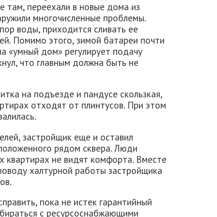
е там, переехали в новые дома из
наружили многочисленные проблемы.
пор воды, приходится сливать ее
чей. Помимо этого, зимой батареи почти
ема «умный дом» регулирует подачу
кнул, что главным должна быть не
итка на подъезде и пандусе скользкая,
артирах отходят от плинтусов. При этом
валилась.
елей, застройщик еще и оставил
положенного рядом сквера. Люди
ых квартирах не видят комфорта. Вместе
поводу халтурной работы застройщика
ов.
справить, пока не истек гарантийный
азбираться с ресурсоснабжающими