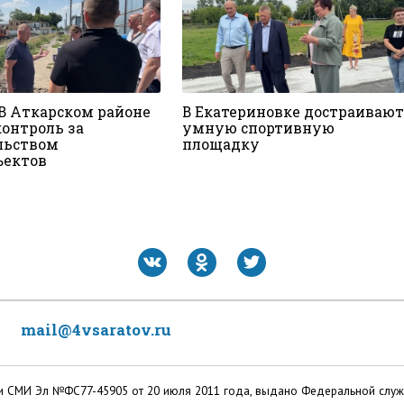
 В Аткарском районе
В Екатериновке достраивают
контроль за
умную спортивную
льством
площадку
ъектов
mail@4vsaratov.ru
ации СМИ Эл №ФС77-45905 от 20 июля 2011 года, выдано Федеральной слу