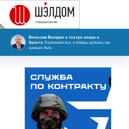
Вячеслав Володин о театре оперы и
балета:
Разломали все, а теперь думаем, как
дальше быть