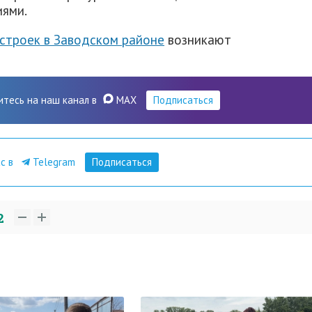
иями.
остроек в Заводском районе
возникают
итесь на наш канал в
MAX
Подписаться
ас в
Telegram
Подписаться
2