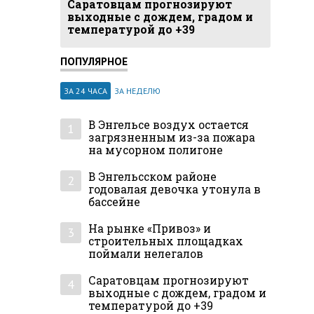
Саратовцам прогнозируют
выходные с дождем, градом и
температурой до +39
ПОПУЛЯРНОЕ
ЗА 24 ЧАСА
ЗА НЕДЕЛЮ
В Энгельсе воздух остается
1
загрязненным из-за пожара
на мусорном полигоне
В Энгельсском районе
2
годовалая девочка утонула в
бассейне
На рынке «Привоз» и
3
строительных площадках
поймали нелегалов
Саратовцам прогнозируют
4
выходные с дождем, градом и
температурой до +39