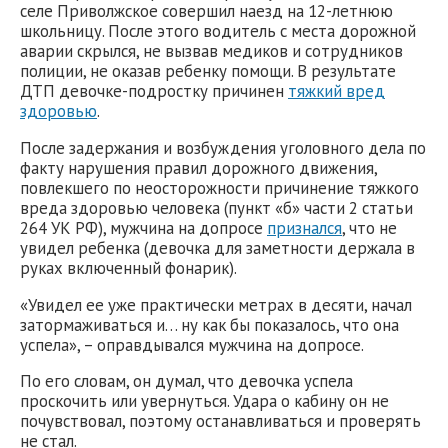
селе Приволжское совершил наезд на 12-летнюю
школьницу. После этого водитель с места дорожной
аварии скрылся, не вызвав медиков и сотрудников
полиции, не оказав ребенку помощи. В результате
ДТП девочке-подростку причинен
тяжкий вред
здоровью
.
После задержания и возбуждения уголовного дела по
факту нарушения правил дорожного движения,
повлекшего по неосторожности причинение тяжкого
вреда здоровью человека (пункт «б» части 2 статьи
264 УК РФ), мужчина на допросе
признался
, что не
увидел ребенка (девочка для заметности держала в
руках включенный фонарик).
«Увидел ее уже практически метрах в десяти, начал
затормаживаться и… ну как бы показалось, что она
успела», – оправдывался мужчина на допросе.
По его словам, он думал, что девочка успела
проскочить или увернуться. Удара о кабину он не
почувствовал, поэтому останавливаться и проверять
не стал.