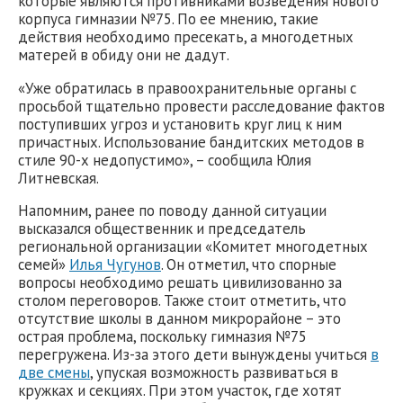
которые являются противниками возведения нового
корпуса гимназии №75. По ее мнению, такие
действия необходимо пресекать, а многодетных
матерей в обиду они не дадут.
«Уже обратилась в правоохранительные органы с
просьбой тщательно провести расследование фактов
поступивших угроз и установить круг лиц к ним
причастных. Использование бандитских методов в
стиле 90-х недопустимо», – сообщила Юлия
Литневская.
Напомним, ранее по поводу данной ситуации
высказался общественник и председатель
региональной организации «Комитет многодетных
семей»
Илья Чугунов
. Он отметил, что спорные
вопросы необходимо решать цивилизованно за
столом переговоров. Также стоит отметить, что
отсутствие школы в данном микрорайоне – это
острая проблема, поскольку гимназия №75
перегружена. Из-за этого дети вынуждены учиться
в
две смены
, упуская возможность развиваться в
кружках и секциях. При этом участок, где хотят