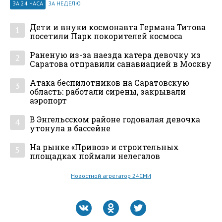
ЗА 24 ЧАСА
ЗА НЕДЕЛЮ
Дети и внуки космонавта Германа Титова
1
посетили Парк покорителей космоса
Раненую из-за наезда катера девочку из
2
Саратова отправили санавиацией в Москву
Атака беспилотников на Саратовскую
3
область: работали сирены, закрывали
аэропорт
В Энгельсском районе годовалая девочка
4
утонула в бассейне
На рынке «Привоз» и строительных
5
площадках поймали нелегалов
Новостной агрегатор 24СМИ