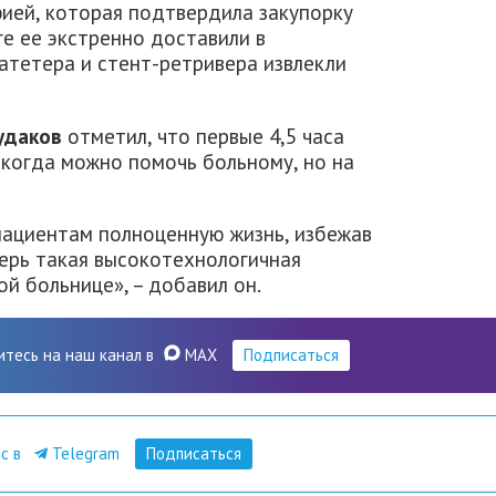
ией, которая подтвердила закупорку
ге ее экстренно доставили в
атетера и стент-ретривера извлекли
удаков
отметил, что первые 4,5 часа
, когда можно помочь больному, но на
пациентам полноценную жизнь, избежав
перь такая высокотехнологичная
й больнице», – добавил он.
итесь на наш канал в
MAX
Подписаться
ас в
Telegram
Подписаться