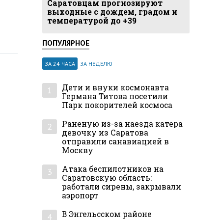
Саратовцам прогнозируют
выходные с дождем, градом и
температурой до +39
ПОПУЛЯРНОЕ
ЗА 24 ЧАСА
ЗА НЕДЕЛЮ
Дети и внуки космонавта
1
Германа Титова посетили
Парк покорителей космоса
Раненую из-за наезда катера
2
девочку из Саратова
отправили санавиацией в
Москву
Атака беспилотников на
3
Саратовскую область:
работали сирены, закрывали
аэропорт
В Энгельсском районе
4