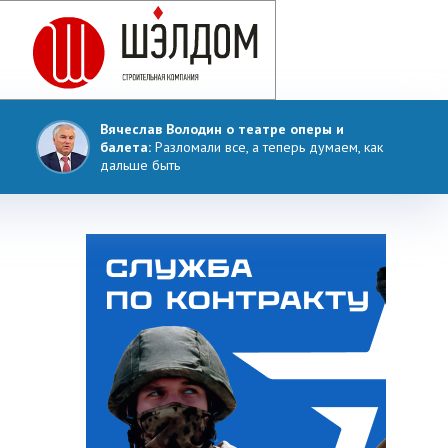
Вячеслав Володин о театре оперы и
балета:
Разломали все, а теперь думаем, как
дальше быть