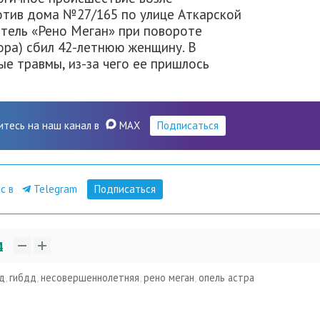
отив дома №27/165 по улице Аткарской
итель «Рено Меган» при повороте
ора) сбил 42-летнюю женщину. В
ые травмы, из-за чего ее пришлось
итесь на наш канал в
MAX
Подписаться
ас в
Telegram
Подписаться
4
д
,
гибдд
,
несовершеннолетняя
,
рено меган
,
опель астра