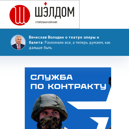
Вячеслав Володин о театре оперы и
балета:
Разломали все, а теперь думаем, как
дальше быть