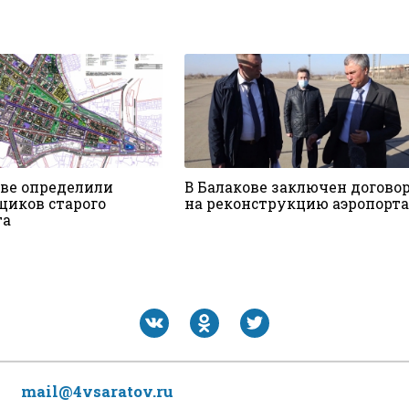
ове определили
В Балакове заключен догово
щиков старого
на реконструкцию аэропорта
та
mail@4vsaratov.ru