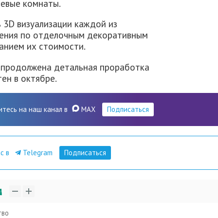
шевые комнаты.
 3D визуализации каждой из
жения по отделочным декоративным
анием их стоимости.
 продолжена детальная проработка
ен в октябре.
итесь на наш канал в
MAX
Подписаться
ас в
Telegram
Подписаться
4
тво