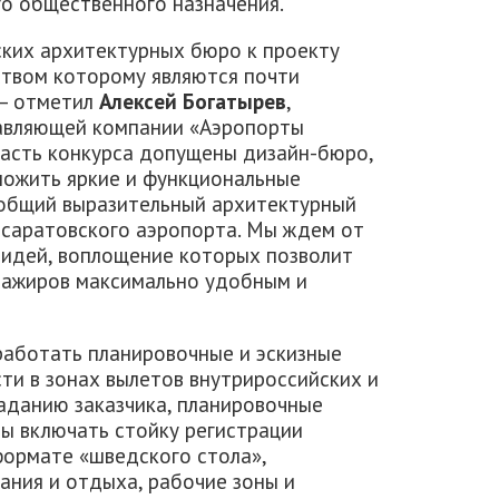
го общественного назначения.
ких архитектурных бюро к проекту
ством которому являются почти
 – отметил
Алексей Богатырев
,
авляющей компании «Аэропорты
 часть конкурса допущены дизайн-бюро,
ложить яркие и функциональные
общий выразительный архитектурный
 саратовского аэропорта. Мы ждем от
идей, воплощение которых позволит
сажиров максимально удобным и
аботать планировочные и эскизные
и в зонах вылетов внутрироссийских и
заданию заказчика, планировочные
ы включать стойку регистрации
формате «шведского стола»,
ания и отдыха, рабочие зоны и