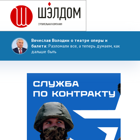
Вячеслав Володин о театре оперы и
балета:
Разломали все, а теперь думаем, как
дальше быть