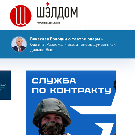
Вячеслав Володин о театре оперы и
балета:
Разломали все, а теперь думаем, как
дальше быть