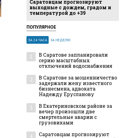
Саратовцам прогнозируют
выходные с дождем, градом и
температурой до +39
ПОПУЛЯРНОЕ
ЗА 24 ЧАСА
ЗА НЕДЕЛЮ
В Саратове запланировали
1
серию масштабных
отключений водоснабжения
В Саратове за мошенничество
2
задержали жену известного
бизнесмена, адвоката
Надежду Ерусланову
В Екатериновском районе за
3
вечер произошли две
смертельные аварии с
грузовиками
Саратовцам прогнозируют
4