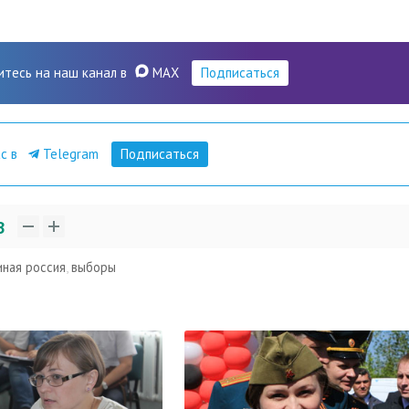
итесь на наш канал в
MAX
Подписаться
ас в
Telegram
Подписаться
3
иная россия
,
выборы