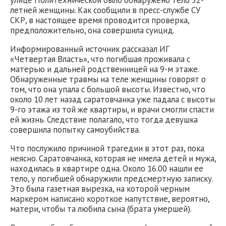
улице Политехнической было обнаружено тело 32-
летней женщины. Как сообщили в пресс-службе СУ
СКР, в настоящее время проводится проверка,
предположительно, она совершила суицид.
Информированный источник рассказал ИГ
«Четвертая Власть», что погибшая проживала с
матерью и дальней родственницей на 9-м этаже.
Обнаруженные травмы на теле женщины говорят о
том, что она упала с большой высоты. Известно, что
около 10 лет назад саратовчанка уже падала с высоты
9-го этажа из той же квартиры, и врачи смогли спасти
ей жизнь. Следствие полагало, что тогда девушка
совершила попытку самоубийства.
Что послужило причиной трагедии в этот раз, пока
неясно. Саратовчанка, которая не имела детей и мужа,
находилась в квартире одна. Около 16.00 нашли ее
тело, у погибшей обнаружили предсмертную записку.
Это была газетная вырезка, на которой черным
маркером написано короткое напутствие, вероятно,
матери, чтобы та любила сына (брата умершей).