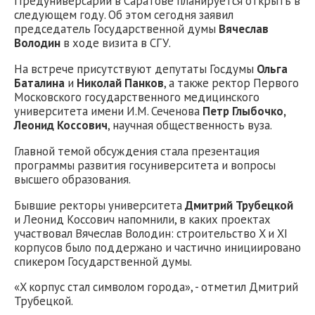
Предуниверсарий в Саратове планируется открыть в
следующем году. Об этом сегодня заявил
председатель Государственной думы
Вячеслав
Володин
в ходе визита в СГУ.
На встрече присутствуют депутаты Госдумы
Ольга
Баталина
и
Николай Панков
, а также ректор Первого
Московского государственного медицинского
университета имени И.М. Сеченова
Петр Глыбочко,
Леонид Коссович
, научная общественность вуза.
Главной темой обсуждения стала презентация
программы развития госуниверситета и вопросы
высшего образования.
Бывшие ректоры университета
Дмитрий Трубецкой
и Леонид Коссович напомнили, в каких проектах
участвовал Вячеслав Володин: строительство X и XI
корпусов было поддержано и частично инициировано
спикером Государственной думы.
«X корпус стал символом города», - отметил Дмитрий
Трубецкой.