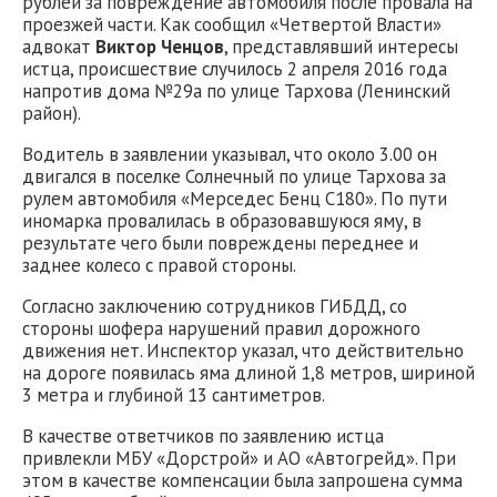
рублей за повреждение автомобиля после провала на
проезжей части. Как сообщил «Четвертой Власти»
адвокат
Виктор Ченцов
, представлявший интересы
истца, происшествие случилось 2 апреля 2016 года
напротив дома №29а по улице Тархова (Ленинский
район).
Водитель в заявлении указывал, что около 3.00 он
двигался в поселке Солнечный по улице Тархова за
рулем автомобиля «Мерседес Бенц С180». По пути
иномарка провалилась в образовавшуюся яму, в
результате чего были повреждены переднее и
заднее колесо с правой стороны.
Согласно заключению сотрудников ГИБДД, со
стороны шофера нарушений правил дорожного
движения нет. Инспектор указал, что действительно
на дороге появилась яма длиной 1,8 метров, шириной
3 метра и глубиной 13 сантиметров.
В качестве ответчиков по заявлению истца
привлекли МБУ «Дорстрой» и АО «Автогрейд». При
этом в качестве компенсации была запрошена сумма