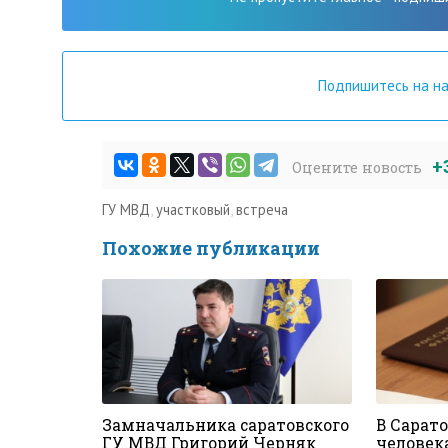
Подпишитесь на н
+
Оцените новость
ГУ МВД
,
участковый
,
встреча
Похожие публикации
Замначальника саратовского
В Сарато
ГУ МВД Григорий Черняк
человек