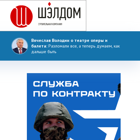
Вячеслав Володин о театре оперы и
балета:
Разломали все, а теперь думаем, как
дальше быть