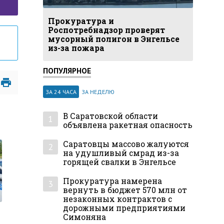
Прокуратура и
Роспотребнадзор проверят
мусорный полигон в Энгельсе
из-за пожара
ПОПУЛЯРНОЕ
ЗА 24 ЧАСА
ЗА НЕДЕЛЮ
В Саратовской области
1
объявлена ракетная опасность
Саратовцы массово жалуются
2
на удушливый смрад из-за
горящей свалки в Энгельсе
Прокуратура намерена
3
вернуть в бюджет 570 млн от
незаконных контрактов с
дорожными предприятиями
Симоняна