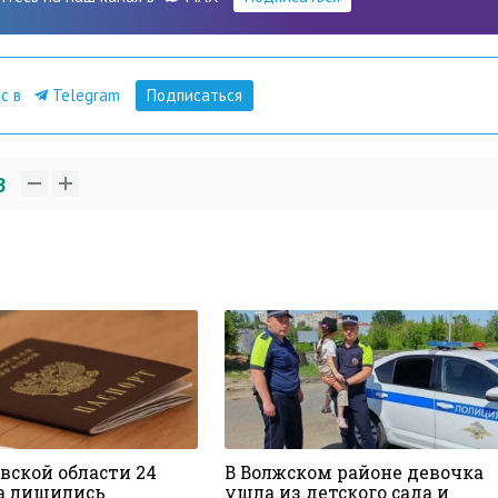
ас в
Telegram
Подписаться
3
вской области 24
В Волжском районе девочка
а лишились
ушла из детского сада и