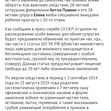
летнего мальчика до самоубийства приняло новые
обороты. Как выяснило следствие, 28-летний
сотрудник филармонии
Антон Пушкин
и его 28-
летняя супруга
Елена
якобы специально вынудили
ребенка прыгнуть с 10-го этажа.
Как сообщили в пресс-службе СУ СКР, отделом по
расследованию особо важных дел обоим супругам
будет предъявлено обвинение по пунктам «в», «д»,
«ж» части 2 статьи 105 УК РФ (убийство малолетнего
лица, заведомо для виновного находящегося в
беспомощном состоянии, совершенное с особой
жестокостью, группой лиц по предварительному
сговору). Данная статья предусматривает лишение
свободы до 20 лет либо пожизненное заключение.
По версии следствия, в период с 1 сентября 2014
года по 23 августа 2015 года родители
систематически применяли к 7-летнему сыну
«физическое и психическое насилие в форме
нанесения побоев по различным частям тела,
истязания, пыток, глумления, а также высказывали
грубые унижающие оскорбления и приказы в