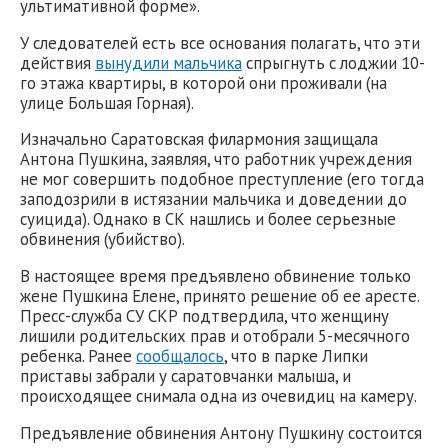
ультимативной форме».
У следователей есть все основания полагать, что эти
действия
вынудили мальчика
спрыгнуть с лоджии 10-
го этажа квартиры, в которой они проживали (на
улице Большая Горная).
Изначально Саратовская филармония защищала
Антона Пушкина, заявляя, что работник учреждения
не мог совершить подобное преступление (его тогда
заподозрили в истязании мальчика и доведении до
суицида). Однако в СК нашлись и более серьезные
обвинения (убийство).
В настоящее время предъявлено обвинение только
жене Пушкина Елене, принято решение об ее аресте.
Пресс-служба СУ СКР подтвердила, что женщину
лишили родительских прав и отобрали 5-месячного
ребенка. Ранее
сообщалось
, что в парке Липки
приставы забрали у саратовчанки малыша, и
происходящее снимала одна из очевидиц на камеру.
Предъявление обвинения Антону Пушкину состоится