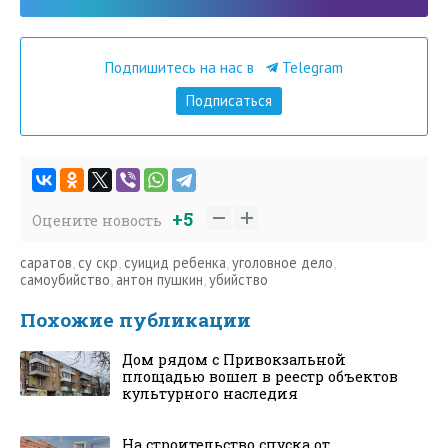
Подпишитесь на нас в
Telegram
Подписаться
+5
Оцените новость
саратов
,
су скр
,
суицид ребенка
,
уголовное дело
,
самоубийство
,
антон пушкин
,
убийство
Похожие публикации
Дом рядом с Привокзальной
площадью вошел в реестр объектов
культурного наследия
На строительство спуска от