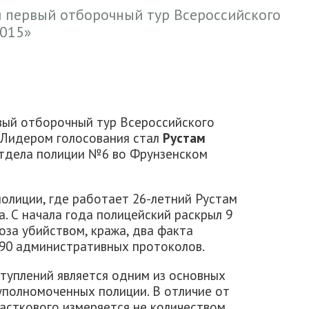
я первый отборочный тур Всероссийского
2015»
вый отборочный тур Всероссийского
 Лидером голосования стал
Рустам
отдела полиции №6 во Фрунзенском
полиции, где работает 26-летний Рустам
а. С начала года полицейский раскрыл 9
роза убийством, кража, два факта
 90 административных протоколов.
туплений является одним из основных
уполномоченных полиции. В отличие от
асткового измеряется не количеством