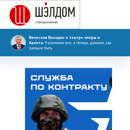
Вячеслав Володин о театре оперы и
балета:
Разломали все, а теперь думаем, как
дальше быть