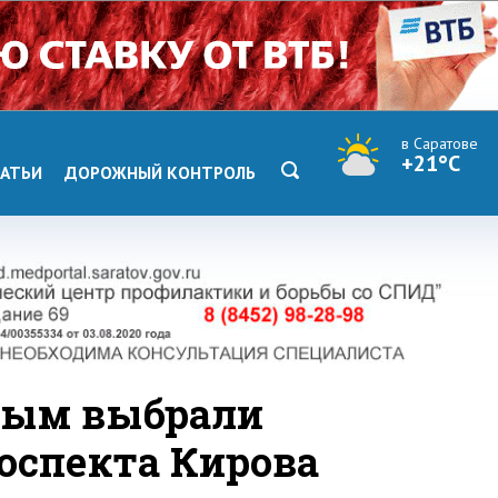
в Саратове
+21°C
АТЬИ
ДОРОЖНЫЙ КОНТРОЛЬ
вым выбрали
роспекта Кирова