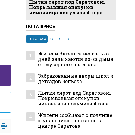
Пытки сирот под Саратовом.
Покрывавшая опекунов
чиновница получила 4 года
ПОПУЛЯРНОЕ
ЗА 24 ЧАСА
ЗА НЕДЕЛЮ
Жители Энгельса несколько
1
дней задыхаются из-за дыма
от мусорного полигона
Забракованные дворы школ и
2
детсадов Вольска
Пытки сирот под Саратовом.
3
Покрывавшая опекунов
чиновница получила 4 года
Жители сообщают о полчище
4
«гуляющих» тараканов в
центре Саратова