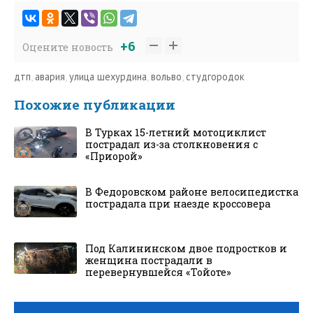
+6
Оцените новость
дтп
,
авария
,
улица шехурдина
,
вольво
,
студгородок
Похожие публикации
В Турках 15-летний мотоциклист
пострадал из-за столкновения с
«Приорой»
В Федоровском районе велосипедистка
пострадала при наезде кроссовера
Под Калининском двое подростков и
женщина пострадали в
перевернувшейся «Тойоте»