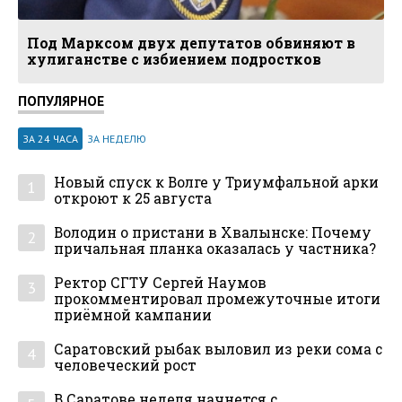
Под Марксом двух депутатов обвиняют в
хулиганстве с избиением подростков
ПОПУЛЯРНОЕ
ЗА 24 ЧАСА
ЗА НЕДЕЛЮ
Новый спуск к Волге у Триумфальной арки
1
откроют к 25 августа
Володин о пристани в Хвалынске: Почему
2
причальная планка оказалась у частника?
Ректор СГТУ Сергей Наумов
3
прокомментировал промежуточные итоги
приёмной кампании
Саратовский рыбак выловил из реки сома с
4
человеческий рост
В Саратове неделя начнется с