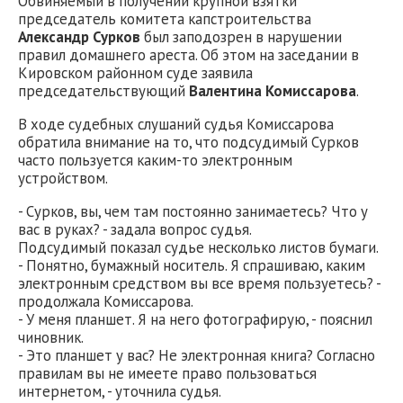
Обвиняемый в получении крупной взятки
председатель комитета капстроительства
Александр Сурков
был заподозрен в нарушении
правил домашнего ареста. Об этом на заседании в
Кировском районном суде заявила
председательствующий
Валентина Комиссарова
.
В ходе судебных слушаний судья Комиссарова
обратила внимание на то, что подсудимый Сурков
часто пользуется каким-то электронным
устройством.
- Сурков, вы, чем там постоянно занимаетесь? Что у
вас в руках? - задала вопрос судья.
Подсудимый показал судье несколько листов бумаги.
- Понятно, бумажный носитель. Я спрашиваю, каким
электронным средством вы все время пользуетесь? -
продолжала Комиссарова.
- У меня планшет. Я на него фотографирую, - пояснил
чиновник.
- Это планшет у вас? Не электронная книга? Согласно
правилам вы не имеете право пользоваться
интернетом, - уточнила судья.