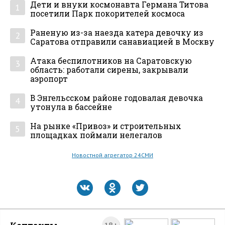
Дети и внуки космонавта Германа Титова
1
посетили Парк покорителей космоса
Раненую из-за наезда катера девочку из
2
Саратова отправили санавиацией в Москву
Атака беспилотников на Саратовскую
3
область: работали сирены, закрывали
аэропорт
В Энгельсском районе годовалая девочка
4
утонула в бассейне
На рынке «Привоз» и строительных
5
площадках поймали нелегалов
Новостной агрегатор 24СМИ