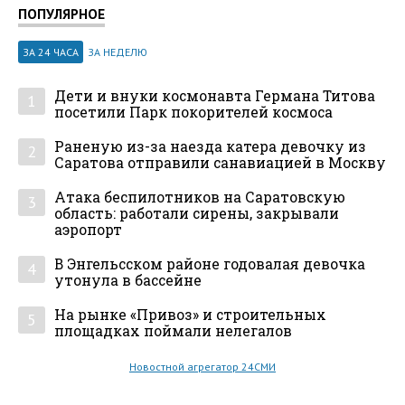
ПОПУЛЯРНОЕ
ЗА 24 ЧАСА
ЗА НЕДЕЛЮ
Дети и внуки космонавта Германа Титова
1
посетили Парк покорителей космоса
Раненую из-за наезда катера девочку из
2
Саратова отправили санавиацией в Москву
Атака беспилотников на Саратовскую
3
область: работали сирены, закрывали
аэропорт
В Энгельсском районе годовалая девочка
4
утонула в бассейне
На рынке «Привоз» и строительных
5
площадках поймали нелегалов
Новостной агрегатор 24СМИ