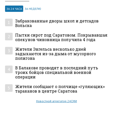
ЗА 24 ЧАСА
ЗА НЕДЕЛЮ
Забракованные дворы школ и детсадов
1
Вольска
Пытки сирот под Саратовом. Покрывавшая
2
опекунов чиновница получила 4 года
Жители Энгельса несколько дней
3
задыхаются из-за дыма от мусорного
полигона
В Балакове проводят в последний путь
4
троих бойцов специальной военной
операции
Жители сообщают о полчище «гуляющих»
5
тараканов в центре Саратова
Новостной агрегатор 24СМИ