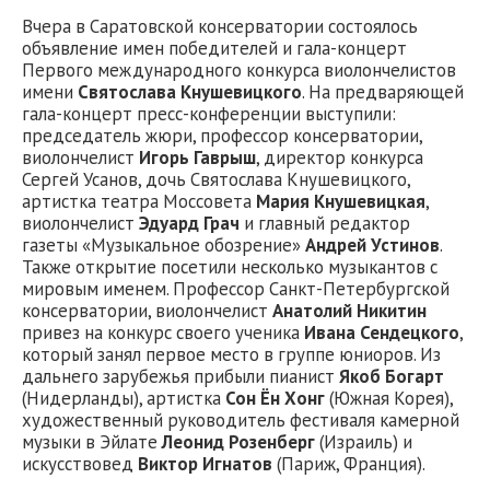
Вчера в Саратовской консерватории состоялось
объявление имен победителей и гала-концерт
Первого международного конкурса виолончелистов
имени
Святослава Кнушевицкого
. На предваряющей
гала-концерт пресс-конференции выступили:
председатель жюри, профессор консерватории,
виолончелист
Игорь Гаврыш
, директор конкурса
Сергей Усанов, дочь Святослава Кнушевицкого,
артистка театра Моссовета
Мария Кнушевицкая
,
виолончелист
Эдуард Грач
и главный редактор
газеты «Музыкальное обозрение»
Андрей Устинов
.
Также открытие посетили несколько музыкантов с
мировым именем. Профессор Санкт-Петербургской
консерватории, виолончелист
Анатолий Никитин
привез на конкурс своего ученика
Ивана Сендецкого
,
который занял первое место в группе юниоров. Из
дальнего зарубежья прибыли пианист
Якоб Богарт
(Нидерланды), артистка
Сон Ён Хонг
(Южная Корея),
художественный руководитель фестиваля камерной
музыки в Эйлате
Леонид Розенберг
(Израиль) и
искусствовед
Виктор Игнатов
(Париж, Франция).