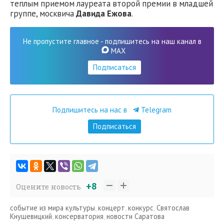
теплым приемом лауреата второй премии в младшей
группе, москвича
Давида Ежова
.
Не пропустите главное - подпишитесь на наш канал в
MAX
Подписаться
Подпишитесь на нас в
Telegram
Подписаться
+8
Оцените новость
событие из мира культуры
,
концерт
,
конкурс
,
Святослав
Кнушевицкий
,
консерватория
,
новости Саратова