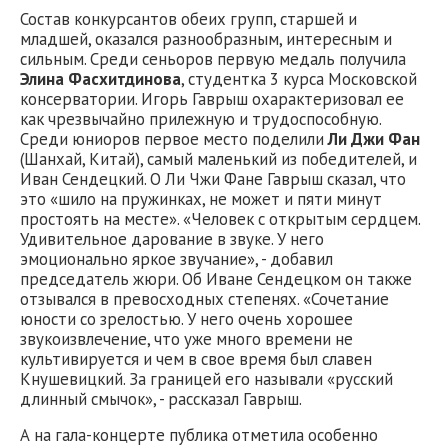
Состав конкурсантов обеих групп, старшей и
младшей, оказался разнообразным, интересным и
сильным. Среди сеньоров первую медаль получила
Элина Фасхитдинова
, студентка 3 курса Московской
консерватории. Игорь Гаврыш охарактеризовал ее
как чрезвычайно прилежную и трудоспособную.
Среди юниоров первое место поделили
Ли Джи Фан
(Шанхай, Китай), самый маленький из победителей, и
Иван Сендецкий. О Ли Чжи Фане Гаврыш сказал, что
это «шило на пружинках, не может и пяти минут
простоять на месте». «Человек с открытым сердцем.
Удивительное дарование в звуке. У него
эмоционально яркое звучание», - добавил
председатель жюри. Об Иване Сендецком он также
отзывался в превосходных степенях. «Сочетание
юности со зрелостью. У него очень хорошее
звукоизвлечение, что уже много времени не
культивируется и чем в свое время был славен
Кнушевицкий. За границей его называли «русский
длинный смычок», - рассказал Гаврыш.
А на гала-концерте публика отметила особенно