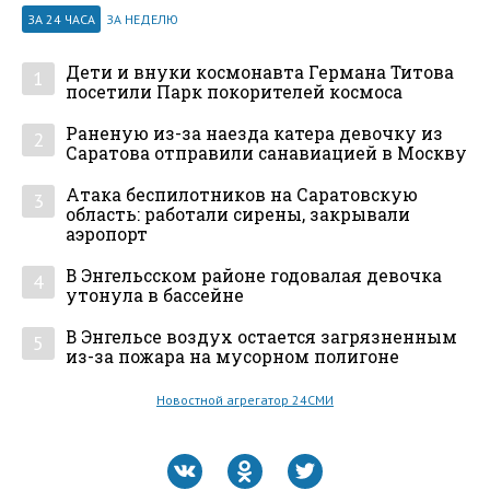
ЗА 24 ЧАСА
ЗА НЕДЕЛЮ
Дети и внуки космонавта Германа Титова
1
посетили Парк покорителей космоса
Раненую из-за наезда катера девочку из
2
Саратова отправили санавиацией в Москву
Атака беспилотников на Саратовскую
3
область: работали сирены, закрывали
аэропорт
В Энгельсском районе годовалая девочка
4
утонула в бассейне
В Энгельсе воздух остается загрязненным
5
из-за пожара на мусорном полигоне
Новостной агрегатор 24СМИ