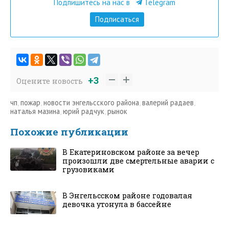
Подпишитесь на нас в
Telegram
Подписаться
+3
Оцените новость
чп
,
пожар
,
новости энгельсского района
,
валерий радаев
,
наталья мазина
,
юрий радчук
,
рынок
Похожие публикации
В Екатериновском районе за вечер
произошли две смертельные аварии с
грузовиками
В Энгельсском районе годовалая
девочка утонула в бассейне