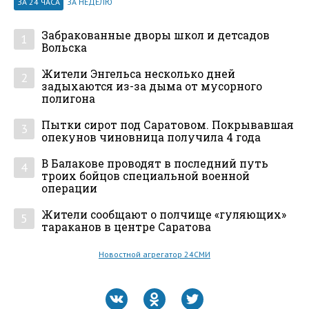
ЗА 24 ЧАСА
ЗА НЕДЕЛЮ
Забракованные дворы школ и детсадов
1
Вольска
Жители Энгельса несколько дней
2
задыхаются из-за дыма от мусорного
полигона
Пытки сирот под Саратовом. Покрывавшая
3
опекунов чиновница получила 4 года
В Балакове проводят в последний путь
4
троих бойцов специальной военной
операции
Жители сообщают о полчище «гуляющих»
5
тараканов в центре Саратова
Новостной агрегатор 24СМИ