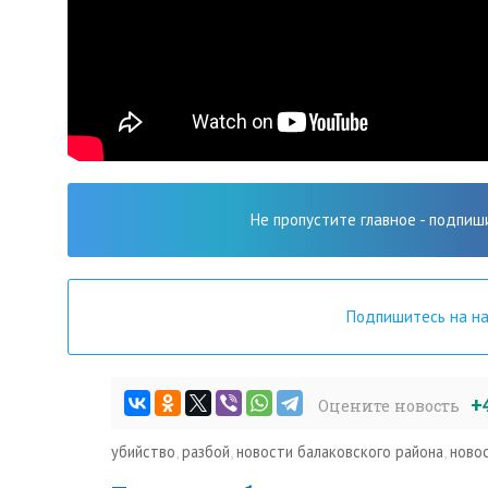
Не пропустите главное - подпиш
Подпишитесь на н
+
Оцените новость
убийство
,
разбой
,
новости балаковского района
,
ново