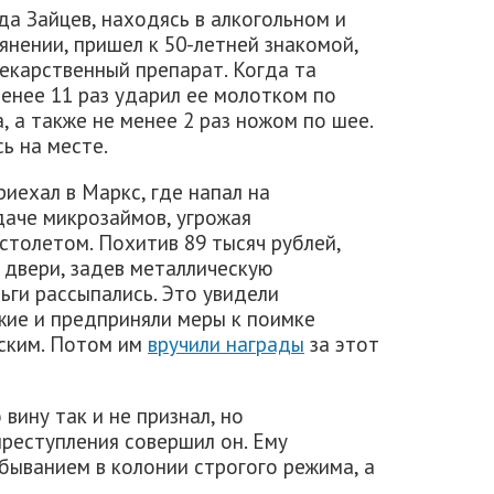
да Зайцев, находясь в алкогольном и
янении, пришел к 50-летней знакомой,
екарственный препарат. Когда та
менее 11 раз ударил ее молотком по
, а также не менее 2 раз ножом по шее.
ь на месте.
риехал в Маркс, где напал на
даче микрозаймов, угрожая
столетом. Похитив 89 тысяч рублей,
 двери, задев металлическую
ьги рассыпались. Это увидели
ие и предприняли меры к поимке
йским. Потом им
вручили награды
за этот
вину так и не признал, но
преступления совершил он. Ему
быванием в колонии строгого режима, а