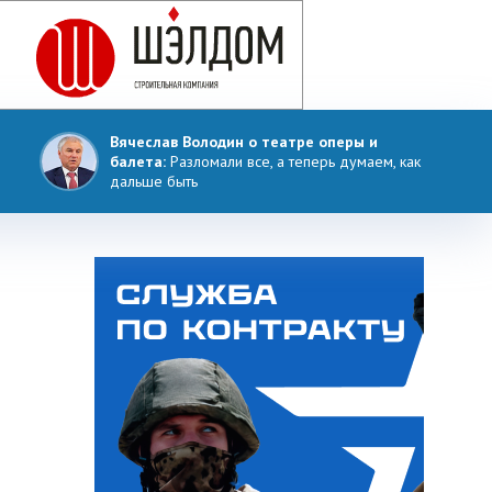
Вячеслав Володин о театре оперы и
балета:
Разломали все, а теперь думаем, как
дальше быть