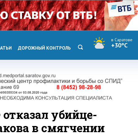
в Саратове
+30°C
АТЬИ
ДОРОЖНЫЙ КОНТРОЛЬ
 отказал убийце-
акова в смягчении