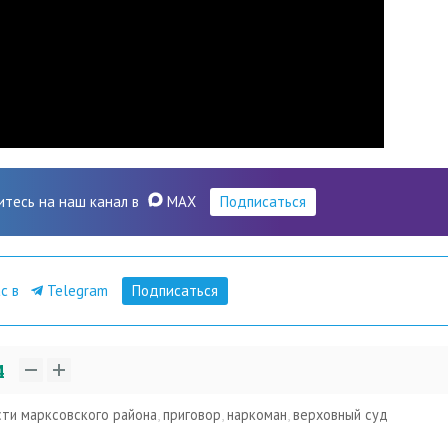
итесь на наш канал в
MAX
Подписаться
ас в
Telegram
Подписаться
4
сти марксовского района
,
приговор
,
наркоман
,
верховный суд