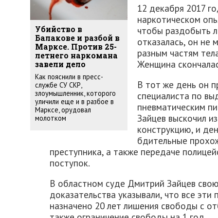
12 декабря 2017 го
наркотическом опь
чтобы раздобыть л
Убийство в
Балакове и разбой в
отказалась, он не 
Марксе. Против 25-
разным частям тела
летнего наркомана
Женщина скончалас
завели дело
Как пояснили в пресс-
В тот же день он п
службе СУ СКР,
злоумышленник, которого
специалиста по вы
уличили еще и в разбое в
пневматическим пи
Марксе, орудовал
Зайцев выскочил из
молотком
конструкцию, и ден
бдительные прохож
преступника, а также передаче полице
поступок.
В областном суде Дмитрий Зайцев свою 
доказательства указывали, что все эти 
назначено 20 лет лишения свободы с от
также ограничение свободы на 1 год.