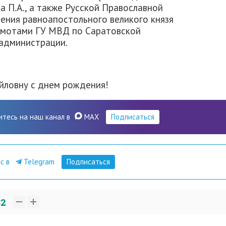
а П.А., а также Русской Православной
ения равноапостольного великого князя
амотами ГУ МВД по Саратовской
 администрации.
йловну с днем рождения!
итесь на наш канал в
MAX
Подписаться
ас в
Telegram
Подписаться
32