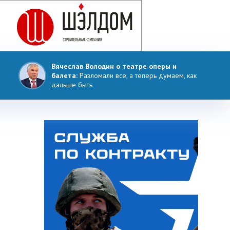
Вячеслав Володин о театре оперы и
балета:
Разломали все, а теперь думаем, как
дальше быть