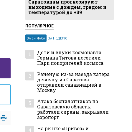
Саратовцам прогнозируют
выходные с дождем, градом и
температурой до +39
ПОПУЛЯРНОЕ
ЗА 24 ЧАСА
ЗА НЕДЕЛЮ
Дети и внуки космонавта
1
Германа Титова посетили
Парк покорителей космоса
Раненую из-за наезда катера
2
девочку из Саратова
отправили санавиацией в
Москву
Атака беспилотников на
3
Саратовскую область:
работали сирены, закрывали
аэропорт
На рынке «Привоз» и
4