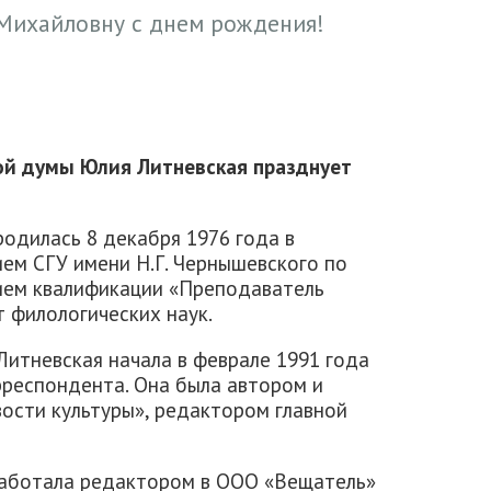
Михайловну с днем рождения!
ой думы Юлия Литневская празднует
одилась 8 декабря 1976 года в
ием СГУ имени Н.Г. Чернышевского по
ием квалификации «Преподаватель
т филологических наук.
итневская начала в феврале 1991 года
рреспондента. Она была автором и
сти культуры», редактором главной
 работала редактором в ООО «Вещатель»