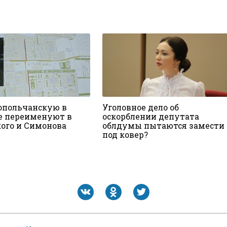
опольчанскую в
Уголовное дело об
е переименуют в
оскорблении депутата
кого и Симонова
облдумы пытаются замести
под ковер?