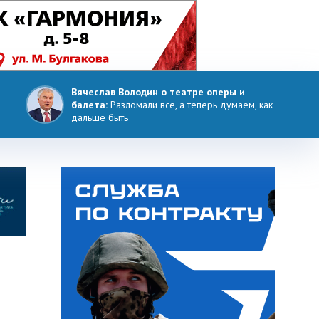
Вячеслав Володин о театре оперы и
балета:
Разломали все, а теперь думаем, как
дальше быть