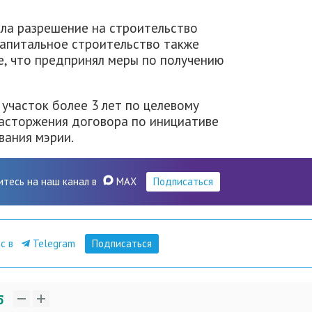
ала разрешение на строительство
капитальное строительство также
е, что предпринял меры по получению
 участок более 3 лет по целевому
расторжения договора по инициативе
вания мэрии.
итесь на наш канал в
MAX
Подписаться
ас в
Telegram
Подписаться
5