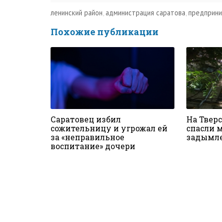
ленинский район
,
администрация саратова
,
предприн
Похожие публикации
Саратовец избил
На Твер
сожительницу и угрожал ей
спасли 
за «неправильное
задымле
воспитание» дочери