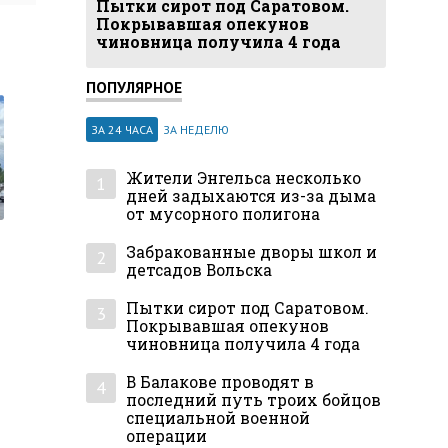
Пытки сирот под Саратовом.
Покрывавшая опекунов
чиновница получила 4 года
ПОПУЛЯРНОЕ
ЗА 24 ЧАСА
ЗА НЕДЕЛЮ
Жители Энгельса несколько
1
дней задыхаются из-за дыма
от мусорного полигона
Забракованные дворы школ и
2
детсадов Вольска
Пытки сирот под Саратовом.
3
Покрывавшая опекунов
чиновница получила 4 года
В Балакове проводят в
4
последний путь троих бойцов
специальной военной
операции