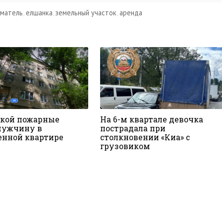
иматель
,
елшанка
,
земельный участок
,
аренда
ской пожарные
На 6-м квартале девочка
мужчину в
пострадала при
нной квартире
столкновении «Киа» с
грузовиком