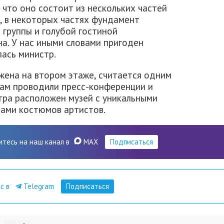
 что оно состоит из нескольких частей
, в некоторых частях фундамент
 группы и голубой гостиной
на. У нас иными словами пригоден
лась министр.
жена на втором этаже, считается одним
Там проводили пресс-конференции и
тра расположен музей с уникальными
зами костюмов артистов.
итесь на наш канал в
MAX
Подписаться
ас в
Telegram
Подписаться