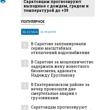
Саратовцам прогнозируют
выходные с дождем, градом и
температурой до +39
ПОПУЛЯРНОЕ
ЗА 24 ЧАСА
ЗА НЕДЕЛЮ
В Саратове запланировали
1
серию масштабных
отключений водоснабжения
В Саратове за мошенничество
2
задержали жену известного
бизнесмена, адвоката
Надежду Ерусланову
В Екатериновском районе за
3
вечер произошли две
смертельные аварии с
грузовиками
Саратовцам прогнозируют
4