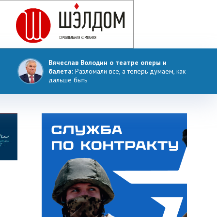
Вячеслав Володин о театре оперы и
балета:
Разломали все, а теперь думаем, как
дальше быть