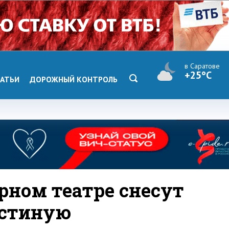
в Саратове
+25°C
АТЬИ
ДОРОЖНЫЙ КОНТРОЛЬ
рном театре снесут
остиную