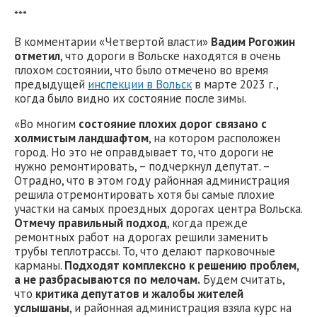
***
В комментарии «Четвертой власти»
Вадим Рогожин
отметил
, что дороги в Вольске находятся в очень
плохом состоянии, что было отмечено во время
предыдущей
инспекции в Вольск
в марте 2023 г.,
когда было видно их состояние после зимы.
«Во многим
состояние плохих дорог связано с
холмистым ландшафтом
, на котором расположен
город. Но это не оправдывает то, что дороги не
нужно ремонтировать, – подчеркнул депутат. –
Отрадно, что в этом году районная администрация
решила отремонтировать хотя бы самые плохие
участки на самых проездных дорогах центра Вольска.
Отмечу правильный подход
, когда прежде
ремонтных работ на дорогах решили заменить
трубы теплотрассы. То, что делают парковочные
карманы.
Подходят комплексно к решению проблем,
а не разбрасываются по мелочам.
Будем считать,
что
критика депутатов и жалобы жителей
услышаны
, и районная администрация взяла курс на