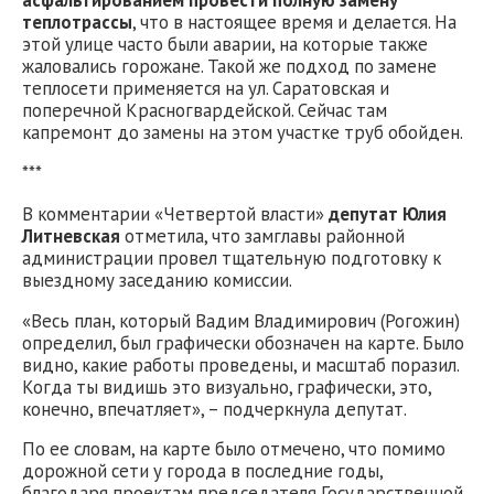
асфальтированием провести полную замену
теплотрассы
, что в настоящее время и делается. На
этой улице часто были аварии, на которые также
жаловались горожане. Такой же подход по замене
теплосети применяется на ул. Саратовская и
поперечной Красногвардейской. Сейчас там
капремонт до замены на этом участке труб обойден.
***
В комментарии «Четвертой власти»
депутат Юлия
Литневская
отметила, что замглавы районной
администрации провел тщательную подготовку к
выездному заседанию комиссии.
«Весь план, который Вадим Владимирович (Рогожин)
определил, был графически обозначен на карте. Было
видно, какие работы проведены, и масштаб поразил.
Когда ты видишь это визуально, графически, это,
конечно, впечатляет», – подчеркнула депутат.
По ее словам, на карте было отмечено, что помимо
дорожной сети у города в последние годы,
благодаря проектам председателя Государственной