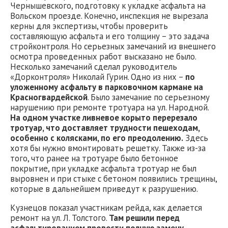
Чернышевского, подготовку к укладке асфальта на
Вольском проезде. Конечно, инспекция не вырезала
керны для экспертизы, чтобы проверить
составляющую асфальта и его толщину – это задача
стройконтроля. Но серьезных замечаний из внешнего
осмотра проведенных работ высказано не было.
Несколько замечаний сделал руководитель
«Дорконтроля» Николай Гурин. Одно из них –
по
уложенному асфальту в парковочном кармане на
Красногвардейской
. Было замечание по серьезному
нарушению при ремонте тротуара на ул. Народной.
На одном участке ливневое корыто перерезало
тротуар, что доставляет трудности пешеходам,
особенно с колясками, по его преодолению.
Здесь
хотя бы нужно вмонтировать решетку. Также из-за
того, что ранее на тротуаре было бетонное
покрытие, при укладке асфальта тротуар не был
выровнен и при стыке с бетоном появились трещины,
которые в дальнейшем приведут к разрушению.
Кузнецов показал участникам рейда, как делается
ремонт на ул. Л. Толстого.
Там решили перед